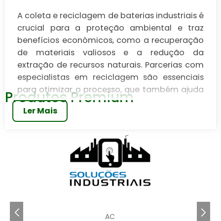
A coleta e reciclagem de baterias industriais é
crucial para a proteção ambiental e traz
benefícios econômicos, como a recuperação
de materiais valiosos e a redução da
extração de recursos naturais. Parcerias com
especialistas em reciclagem são essenciais
para otimizar o processo, que também ajuda
Produtos Premium
as empresas a cumprir regulamentações
Ler Mais
ambientais, melhorar sua imagem de marca
e gerar receita adicional por meio de
soluções integradas e inovações
tecnológicas.
A coleta de baterias industrial é um processo vital
para a sustentabilidade e eficiência das
operações industriais. Com a crescente demanda
por soluções ambientalmente responsáveis,
AC
empresas buscam formas de gerenciar