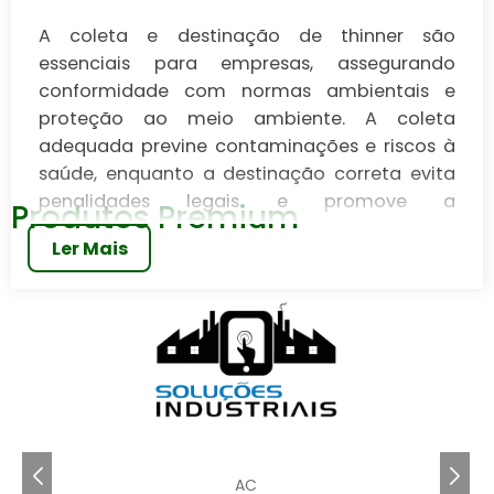
A coleta e destinação de thinner são
essenciais para empresas, assegurando
conformidade com normas ambientais e
proteção ao meio ambiente. A coleta
adequada previne contaminações e riscos à
saúde, enquanto a destinação correta evita
penalidades legais e promove a
Produtos Premium
sustentabilidade. Soluções comerciais
Ler Mais
especializadas oferecem serviços de coleta,
transporte e reciclagem, reduzindo custos e
melhorando a imagem da empresa, além de
atrair consumidores conscientes e fortalecer
sua posição no mercado.
A coleta e destinação de thinner são processos
essenciais para empresas que utilizam este
solvente em suas operações. Garantir que o
AC