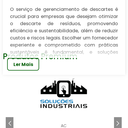
O serviço de gerenciamento de descartes é
crucial para empresas que desejam otimizar
o descarte de resíduos, promovendo
eficiência e sustentabilidade, além de reduzir
custos e riscos legais. Escolher um fornecedor
experiente e comprometido com práticas
sustentáveis é fundamental, e soluções
Produtos Premium
inovadoras, como tecnologia avançada e
Ler Mais
reciclagem, são essenciais para o sucesso. O
Soluções Industriais conecta empresas a
fornecedores qualificados para aprimorar
seus processos de descarte.
O serviço de gerenciamento de descartes é uma
solução essencial para empresas que buscam
otimizar seus processos de descarte de resíduos
de forma eficiente e sustentável. Com o aumento
AC