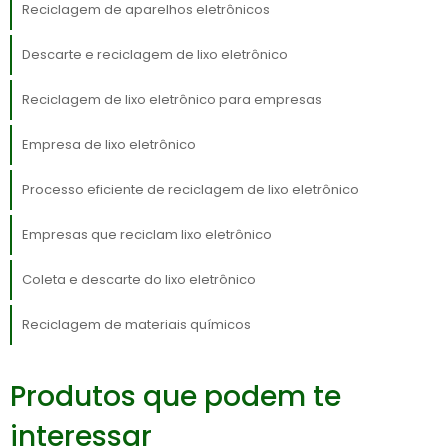
de trabalho em diversas etapas do processo,
Reciclagem de aparelhos eletrônicos
desde a coleta e desmontagem até a
Descarte e reciclagem de lixo eletrônico
refinação e venda de materiais reciclados.
Portanto, a reciclagem de lixo eletrônico é
Reciclagem de lixo eletrônico para empresas
fundamental não apenas para a proteção
Empresa de lixo eletrônico
ambiental, mas também para o
desenvolvimento econômico sustentável e a
Processo eficiente de reciclagem de lixo eletrônico
promoção de uma economia circular.
Empresas que reciclam lixo eletrônico
PROCESSOS E TÉCNICAS DE
RECICLAGEM
Coleta e descarte do lixo eletrônico
Os processos e técnicas de reciclagem de lixo
Reciclagem de materiais químicos
eletrônico são complexos e requerem uma
abordagem especializada para garantir a
recuperação segura e eficaz dos materiais.
Produtos que podem te
O primeiro passo geralmente envolve a
interessar