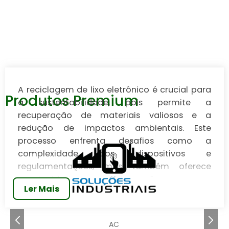
A reciclagem de lixo eletrônico é crucial para
Produtos Premium
a sustentabilidade, pois permite a
recuperação de materiais valiosos e a
redução de impactos ambientais. Este
processo enfrenta desafios como a
complexidade dos dispositivos e
regulamentações, mas também oferece
oportunidades para inovação e novos
Ler Mais
mercados. Para iniciar um negócio na área, é
necessário realizar pesquisa de mercado,
planejamento estratégico e investir em
AC