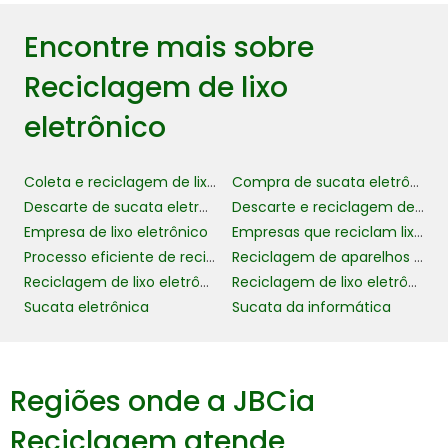
COTAR AGORA
metais específicos.
Encontre mais sobre
No caso de plásticos e outros materiais não
Reciclagem de lixo
reciclagem mecânica
metálicos, a
é
comum. Este processo inclui a trituração dos
eletrônico
materiais em pequenos pedaços, que são
então derretidos e remodelados em novos
Coleta e reciclagem de lixo eletrônico
Compra de sucata eletrônica
produtos.
Descarte de sucata eletrônica para empresas
Descarte e reciclagem de lixo eletrônico
Além dos métodos tradicionais, técnicas
Empresa de lixo eletrônico
Empresas que reciclam lixo eletrônico
reciclagem biológica
inovadoras, como a
,
Processo eficiente de reciclagem de lixo eletrônico
Reciclagem de aparelhos eletrônicos
estão sendo desenvolvidas. Este método
Reciclagem de lixo eletrônico
Reciclagem de lixo eletrônico para empresas
utiliza microrganismos para decompor
Sucata eletrônica
Sucata da informática
materiais e recuperar metais de forma mais
sustentável.
É fundamental que todos os processos de
Regiões onde a JBCia
normas de segurança
reciclagem sigam
Reciclagem atende
rigorosas
para proteger os trabalhadores e