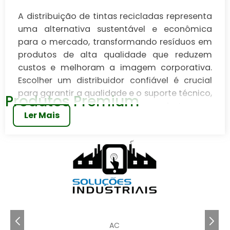
A distribuição de tintas recicladas representa
uma alternativa sustentável e econômica
para o mercado, transformando resíduos em
produtos de alta qualidade que reduzem
custos e melhoram a imagem corporativa.
Escolher um distribuidor confiável é crucial
para garantir a qualidade e o suporte técnico,
Produtos Premium
permitindo que as empresas se destaquem
Ler Mais
como líderes em inovação e práticas
ecológicas no setor.
A distribuição de tintas recicladas está se
tornando uma tendência crescente no setor
comercial, oferecendo uma alternativa
sustentável e inovadora para empresas que
buscam reduzir seu impacto ambiental. Com a
crescente demanda por soluções ecológicas,
AC
entender o processo e as vantagens das tintas