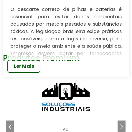
O descarte correto de pilhas e baterias é
essencial para evitar danos ambientais
causados por metais pesados e substâncias
tóxicas. A legislação brasileira exige práticas
responsáveis, como a logística reversa, para
proteger o meio ambiente e a saúde pública.
Empresas devem optar por fornecedores
Produtos Premium
certificados e implementar programas de
Ler Mais
coleta interna para garantir a conformidade
legal e promover a sustentabilidade. Serviços
especializados e parcerias de logística
reversa são soluções eficazes para a gestão
segura desses resíduos.
O descarte das pilhas e baterias é uma
preocupação crescente para empresas que
buscam soluções sustentáveis e seguras. Com o
AC
aumento do uso de dispositivos eletrônicos, a