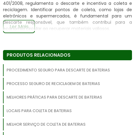
401/2008, regulamenta o descarte e incentiva a coleta e
reciclagem. Identificar pontos de coleta, como lojas de
eletrônicos e supermercados, é fundamental para um
descarte responsável, que também contribui para a
Ler Mais
economia circular ao recuperar materiais valiosos.
Descarte de baterias de forma segura é essencial
para proteger o meio ambiente e a saúde pública.
Com o aumento do uso de dispositivos eletrônicos, o
PRODUTOS RELACIONADOS
descarte inadequado de baterias tornou-se uma
preocupação crescente. Este guia oferece
PROCEDIMENTO SEGURO PARA DESCARTE DE BATERIAS
informações detalhadas sobre como descartar
PROCESSO SEGURO DE RECICLAGEM DE BATERIAS
baterias de forma responsável, seguindo as normas e
práticas recomendadas.
MELHORES PRÁTICAS PARA DESCARTE DE BATERIAS
Importância do Descarte Adequado
LOCAIS PARA COLETA DE BATERIAS
de Baterias
MELHOR SERVIÇO DE COLETA DE BATERIAS
O descarte adequado de baterias é fundamental para a
preservação ambiental e a saúde pública. Baterias contêm