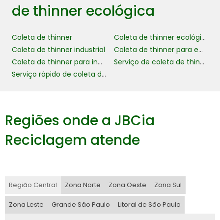
de thinner ecológica
contaminação dos recursos naturais,
protegendo a biodiversidade e garantindo
que os ecossistemas locais não sejam
Coleta de thinner
Coleta de thinner ecológica
prejudicados pelos solventes químicos
Coleta de thinner industrial
Coleta de thinner para empresas
presentes no thinner. Isso é crucial para
Coleta de thinner para indústria
Serviço de coleta de thinner
manter a saúde do meio ambiente e atender
Serviço rápido de coleta de thinner
às regulamentações ambientais.
Economicamente, a coleta de thinner
Regiões onde a JBCia
economia
ecológica pode resultar em
substancial
para as empresas. Ao
Reciclagem atende
implementar programas de coleta e
reciclagem, as empresas podem reduzir os
custos associados ao descarte de resíduos
perigosos e diminuir a necessidade de
Região Central
Zona Norte
Zona Oeste
Zona Sul
aquisição de novos produtos. Além disso,
empresas que demonstram compromisso
Zona Leste
Grande São Paulo
Litoral de São Paulo
com a sustentabilidade frequentemente