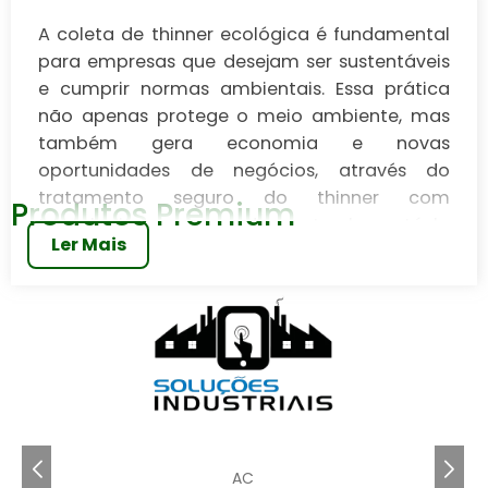
A coleta de thinner ecológica é fundamental
para empresas que desejam ser sustentáveis
e cumprir normas ambientais. Essa prática
não apenas protege o meio ambiente, mas
também gera economia e novas
oportunidades de negócios, através do
tratamento seguro do thinner com
Produtos Premium
tecnologia avançada. Implementá-la
Ler Mais
promove uma cultura de sustentabilidade e
aumenta a competitividade da empresa.
Para mais informações e orçamentos, entre
em contato com os parceiros da Soluções
Industriais.
A coleta de thinner ecológica é uma prática
essencial para empresas que buscam reduzir o
impacto ambiental de seus resíduos. Com a
AC
crescente preocupação com a sustentabilidade,