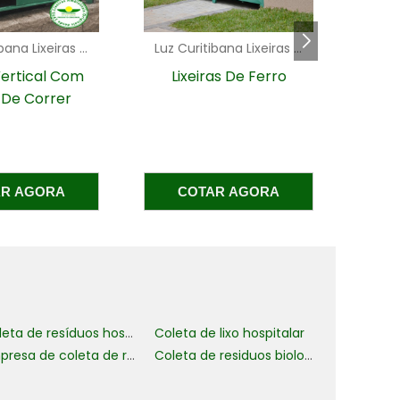
a
l
Luz Curitibana Lixeiras - PR
Soluções Industriais - AC
)
e
as De Ferro
Reciclagem de
R
materiais de
informática
o
,
a
AR AGORA
COTAR AGORA
,
,
e
e
Coleta de resíduos hospitalares
Coleta de lixo hospitalar
Empresa de coleta de resíduos industriais
Coleta de residuos biologicos
m
a