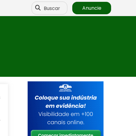
Buscar
Anuncie
s
o
m
e