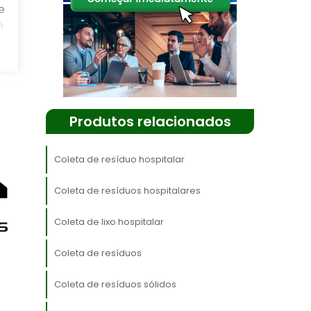
e
à
Produtos relacionados
e
e
Coleta de resíduo hospitalar
o
e
Coleta de resíduos hospitalares
Coleta de lixo hospitalar
,
s
Coleta de resíduos
e
Coleta de resíduos sólidos