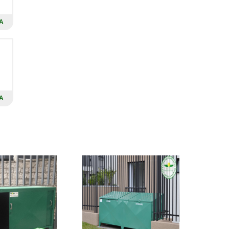
A
e
o
s
a
A
s
e
s
m