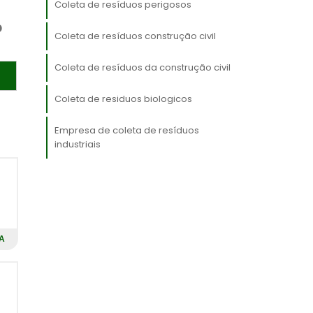
s
Coleta de resíduos perigosos
o
p
Coleta de resíduos construção civil
a
Coleta de resíduos da construção civil
o
Coleta de residuos biologicos
m
Empresa de coleta de resíduos
industriais
a
s
e
A
s
,
r